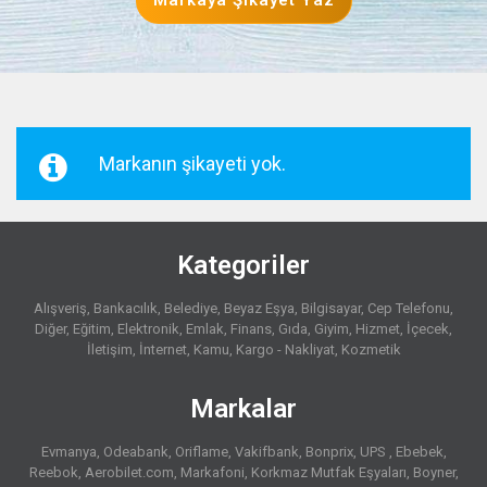
Markaya Şikayet Yaz
Markanın şikayeti yok.
Kategoriler
Alışveriş
Bankacılık
Belediye
Beyaz Eşya
Bilgisayar
Cep Telefonu
Diğer
Eğitim
Elektronik
Emlak
Finans
Gıda
Giyim
Hizmet
İçecek
İletişim
İnternet
Kamu
Kargo - Nakliyat
Kozmetik
Markalar
Evmanya
Odeabank
Oriflame
Vakifbank
Bonprix
UPS
Ebebek
Reebok
Aerobilet.com
Markafoni
Korkmaz Mutfak Eşyaları
Boyner