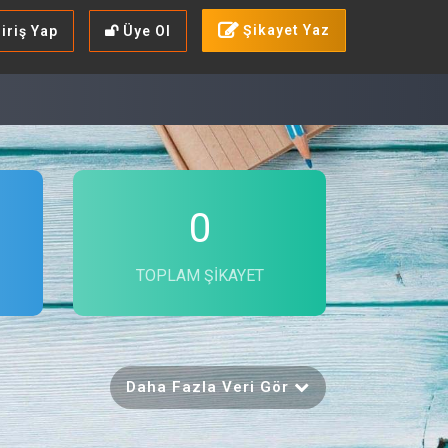
Şikayet Yaz
iriş Yap
Üye Ol
0
TOPLAM ŞIKAYET
Daha Fazla Veri Gör