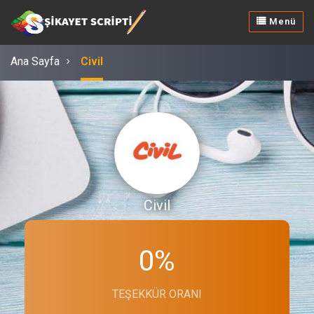
Menü
Ana Sayfa
Civil
Civil
0%
TEŞEKKÜR ORANI