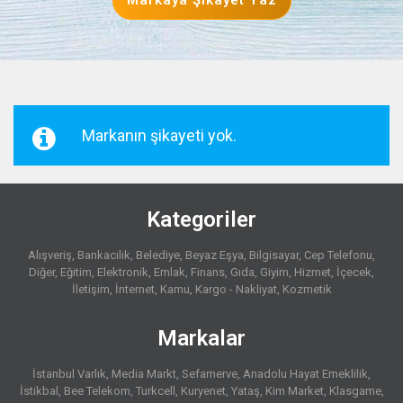
Markaya Şikayet Yaz
Markanın şikayeti yok.
Kategoriler
Alışveriş
Bankacılık
Belediye
Beyaz Eşya
Bilgisayar
Cep Telefonu
Diğer
Eğitim
Elektronik
Emlak
Finans
Gıda
Giyim
Hizmet
İçecek
İletişim
İnternet
Kamu
Kargo - Nakliyat
Kozmetik
Markalar
İstanbul Varlık
Media Markt
Sefamerve
Anadolu Hayat Emeklilik
İstikbal
Bee Telekom
Turkcell
Kuryenet
Yataş
Kim Market
Klasgame