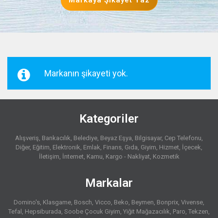
Markaya Şikayet Yaz
Markanın şikayeti yok.
Kategoriler
Alışveriş
Bankacılık
Belediye
Beyaz Eşya
Bilgisayar
Cep Telefonu
Diğer
Eğitim
Elektronik
Emlak
Finans
Gıda
Giyim
Hizmet
İçecek
İletişim
İnternet
Kamu
Kargo - Nakliyat
Kozmetik
Markalar
Domino's
Klasgame
Bosch
Vicco
Beko
Beymen
Bonprix
Vivense
Tefal
Hepsiburada
Soobe Çocuk Giyim
Yiğit Mağazacılık
Paro
Tekzen