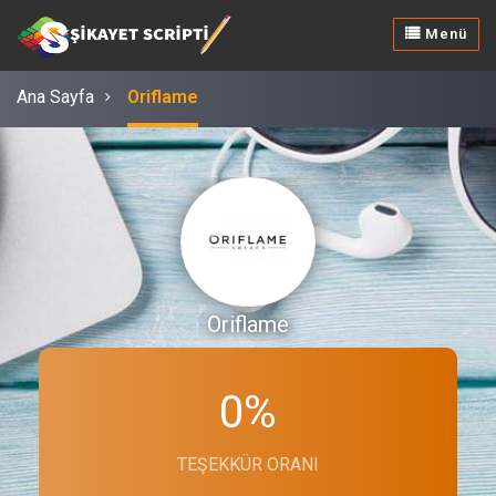
Menü
Ana Sayfa
Oriflame
Oriflame
0%
TEŞEKKÜR ORANI