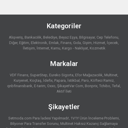
Kategoriler
Alışveriş
Bankacılık
Belediye
Beyaz Eşya
Bilgisayar
Cep Telefonu
Diğer
Eğitim
Elektronik
Emlak
Finans
Gıda
Giyim
Hizmet
İçecek
İletişim
İnternet
Kamu
Kargo - Nakliyat
Kozmetik
Markalar
VDF Finans
SuperStep
Eureko Sigorta
Efor Mağazacılık
Multinet
Kuryenet
Koçtaş
İdefix
Papara
İstikbal
Paro
Köfteci Ramiz
qnbfinansbank
E-tarim
Oxxo
ŞikayetVar Com
Bonprix
Tchibo
Tefal
Aktif İleti
Şikayetler
Setmoda.com Para İadesi Yapılmadı!
1V1Y Ürün İnceleme Problemi
Bilyoner Para Transfer Sorunu
Multinet Haksız Kazanç Sağlamaya