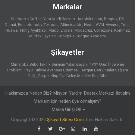
Markalar
Starbucks Coffee
Yapı Kredi Bankası
Aerobilet.com
Bonprix
DS
Damat
Eminotomotiv
Teknosa
Altincicadde
Hedef AVM
Vivense
Tefal
Huawei
Hotiç Ayakkabı
Mudo
Enpara
Modacruz
Collezione
Korkmaz
Mutfak Eşyaları
Cookplus
Tonguç Akademi
Şikayetler
Mimaroba Beko Teknik Servisin Yalan Beyanı
1V1Y Ürün İnceleme
Problemi
PayU Türkiye Avansas Ödemesi!
Tergan Deri Ürünler Sağlam
Değil
Burger King Eve Gelen Menüler Buz Gibi!
Hakkımızda
Neden Biz?
Misyon
Yardım
Destek Merkezi
İletişim
Markam için neden üye olmalıyım?
Marka Girişi
Dil
Copyright © 2026
Şikayet Sitesi.Com
Tüm Hakları Saklıdır.