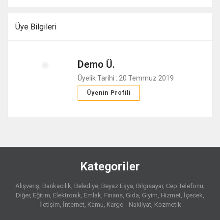
Üye Bilgileri
Demo Ü.
Üyelik Tarihi : 20 Temmuz 2019
Üyenin Profili
Kategoriler
Alışveriş
Bankacılık
Belediye
Beyaz Eşya
Bilgisayar
Cep Telefonu
Diğer
Eğitim
Elektronik
Emlak
Finans
Gıda
Giyim
Hizmet
İçecek
İletişim
İnternet
Kamu
Kargo - Nakliyat
Kozmetik